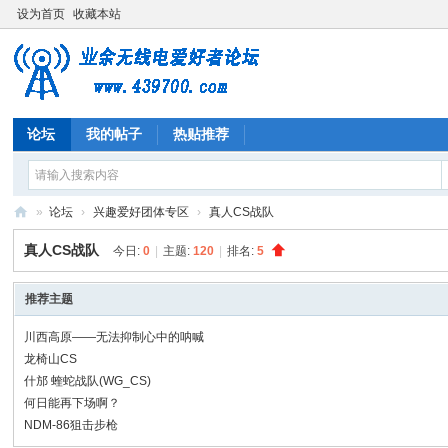
设为首页
收藏本站
论坛
我的帖子
热贴推荐
»
论坛
›
兴趣爱好团体专区
›
真人CS战队
业
真人CS战队
今日:
0
|
主题:
120
|
排名:
5
余
无
推荐主题
线
川西高原——无法抑制心中的呐喊
电
龙椅山CS
什邡 蝰蛇战队(WG_CS)
爱
何日能再下场啊？
好
NDM-86狙击步枪
者