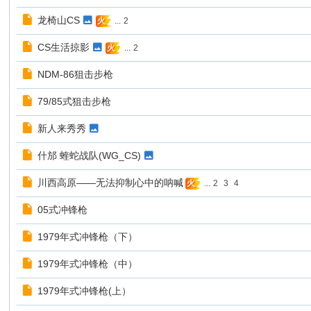
龙椅山CS
...
2
火
CS生活掠影
...
2
火
NDM-86狙击步枪
79/85式狙击步枪
新人来秀秀
什邡 蝰蛇战队(WG_CS)
川西高原——无法抑制心中的呐喊
...
2
3
4
火
05式冲锋枪
1979年式冲锋枪（下）
1979年式冲锋枪（中）
1979年式冲锋枪(上）