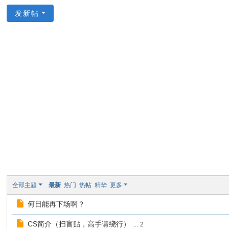
论
发新帖
坛
全部主题
最新
热门
热帖
精华
更多
何日能再下场啊？
CS简介（扫盲贴，高手请绕行）
...
2