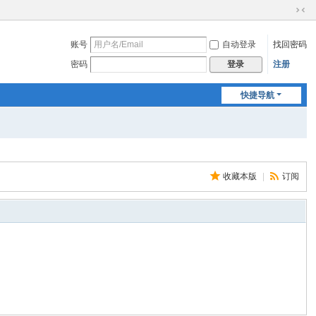
切
换
账号
自动登录
找回密码
到
窄
密码
注册
登录
版
快捷导航
收藏本版
|
订阅