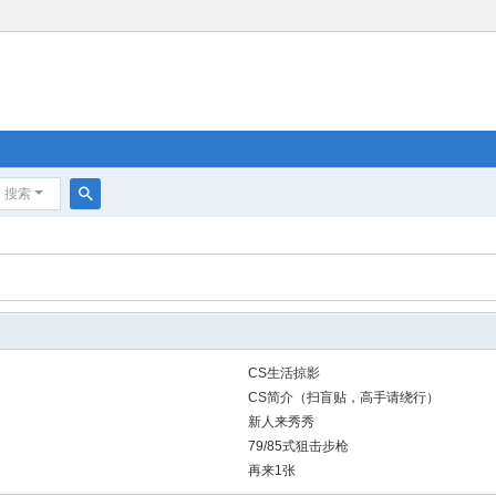
搜索
搜
索
CS生活掠影
CS简介（扫盲贴，高手请绕行）
新人来秀秀
79/85式狙击步枪
再来1张