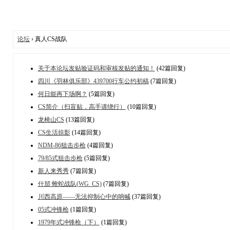
论坛
› 真人CS战队
关于本论坛发贴验证码和审核发贴的通知！
(42篇回复)
四川《羽林俱乐部》439700行车公约初稿
(7篇回复)
何日能再下场啊？
(5篇回复)
CS简介（扫盲贴，高手请绕行）
(10篇回复)
龙椅山CS
(13篇回复)
CS生活掠影
(14篇回复)
NDM-86狙击步枪
(4篇回复)
79/85式狙击步枪
(5篇回复)
新人来秀秀
(7篇回复)
什邡 蝰蛇战队(WG_CS)
(7篇回复)
川西高原——无法抑制心中的呐喊
(37篇回复)
05式冲锋枪
(1篇回复)
1979年式冲锋枪（下）
(1篇回复)