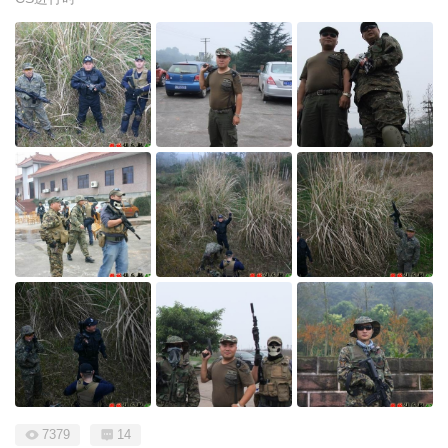
7379
14