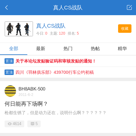
真人CS战队
真人CS战队
收藏
今日:
0
主题:
120
排名:
5
全部
最新
热门
热帖
精华
关于本论坛发贴验证码和审核发贴的通知！
置顶
四川《羽林俱乐部》439700行车公约初稿
置顶
BH8ABK-500
2011-6-2
何日能再下场啊？
枪都生锈了，但是动力还在，说明什么啊？？？？？？
4614
5