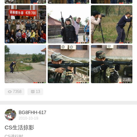
21图
7358
13
BG8FHH-617
2010-10-19
CS生活掠影
CS进行时