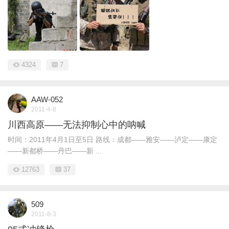
4324
7
AAW-052
2011-4-8
川西高原——无法抑制心中的呐喊
时间：2011年4月1日至5日 路线：成都——雅安——泸定——康定
——新都桥——丹巴——新 ...
12763
37
509
2011-8-3