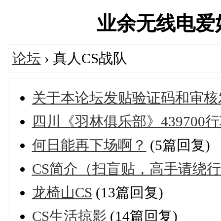
业余无线电爱好者论
论坛
› 真人CS战队
关于本论坛发贴验证码和审核
四川《羽林俱乐部》439700
何日能再下场啊？
(5篇回复)
CS简介（扫盲贴，高手请绕
龙椅山CS
(13篇回复)
CS生活掠影
(14篇回复)