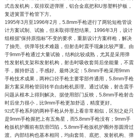
式击发机构，双排双进弹匣，铝合金底把和U形塑料护板，
复进簧置于枪管下方。
1995年3月至1996年2月，5.8mm手枪进行了两轮短枪管设
计方案试制、试验，但未取得理想结果。1996年3月，设计
组根据“保持原指标”不变的要求，重新设计方案样枪，解决
了抽壳、供弹等技术难题，但射击时震手现象比较严重。由
于9mm手枪通过大量试验，结构比较成熟，尤其是采用弹
性发射机支架和发射机构，射击时吸收套筒后坐能量，不震
手，握持舒适，手感好。最终决定：5.8mm手枪采用9mm
手枪技术成果，两种口径手枪主要零部件通用，5.8mm手枪
新方案采用枪管回转半自由枪机原理。通过试验，射击震手
问题从根本上得到解决。据使用部门反映，5.8mm手枪射击
时后坐力很小，比9mm手枪更加舒适，精度更好。
92
式手枪系列的两种手枪从外形上看非常相似，区别之处只
是9mm手枪握把上有五角星，而5.8mm手枪没有；9mm手
枪扳机护圈前有防滑凹陷，5.8mm手枪扳机护圈外形圆滑过
渡。内部结构也基本相同，均由套筒、底把、发射机构、弹