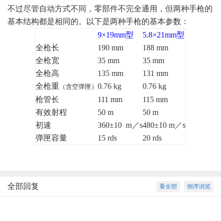
不过尽管自动方式不同，零部件不完全通用，但两种手枪的
基本结构都是相同的。以下是两种手枪的基本参数：
9×19mm型
5.8×21mm型
全枪长
190 mm
188 mm
全枪宽
35 mm
35 mm
全枪高
135 mm
131 mm
全枪重
0.76 kg
0.76 kg
（含空弹匣）
枪管长
111 mm
115 mm
有效射程
50 m
50 m
初速
360±10 m／s
480±10 m／s
弹匣容量
15 rds
20 rds
全部回复
看全部
倒序浏览