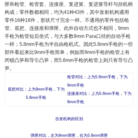
匣和枪管、枪管套、连接座、复进簧、复进簧导杆与挂机柄
构成；零件数都相同，均为41种43件，其中发射机构通用
零件16种18件，形状尺寸完全一样。不通用的零件包括枪
管、底把、连接座和弹匣。此外自动方式也不相同，9mm
手枪为枪管短后坐式，与大多数9mm Para口径的自动手枪
一样；5.8mm手枪为半自由枪机式。因此5.8mm手枪的一些
部件看起来比9mm手枪简单，例如而9mm手枪的枪管上有
闭锁凸笋和导引凸笋，而5.8mm手枪的枪管上则只有导引凸
笋。
枪管对比：上为5.8mm手枪，下为
9mm
手枪
底把对比：上为9mm手枪，下为
连接座对比：上为5.8mm手枪，下为
5.8mm
手枪
9mm
手枪
击发机构的区别
弹匣对比，左为9mm弹匣，右为5.8mm
弹匣