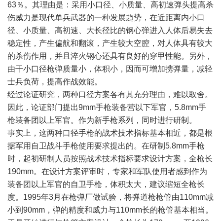
63％。其理由是：采用小口径、小质量、高初速弹头提高杀
伤威力是现代单兵武器的一种发展趋势，在近距离内小口
径、小质量、高初速、大长径比的钢心弹进入人体后易失去
稳定性，产生偏航和翻滚，产生较大空腔，对人体具有较大
的杀伤作用，并且淬火钢心还具有良好的穿甲性能。另外，
由干小口径枪弹质量小，体积小，因而可增加携弹量，减轻
士兵负荷，提高作战效能。
经过论证研究，两种口径方案各有其充分理由，难以取舍。
因此，论证部门提出9mm手枪装备营以下军官，5.8mm手
枪装备团以上军官。作为新手枪系列，同时进行研制。
事实上，这两种口径手枪的战术技术指标基本相近，都是根
据军用自卫战斗手枪使用要求提出的。在研制5.8mm手枪
时，起初研制人员按照战术技术指标要求设计方案，全枪长
190mm。在设计方案评审时，专家和军队使用者感到作为
装备团以上军官的自卫手枪，体积太大，建议缩短全枪长
度。1995年3月在枪弹厂做试验，将弹道枪枪管由110mm减
小到90mm，弹的精度和威力与110mm长的枪管基本相当。