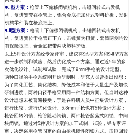
9C
型方案：
枪管上下偏移闭锁机构，击锤回转式击发机
构，复进簧套在枪管上，铝合金底把加杆式塑料护板，发射
机构零件装在枪底把上。
9-Ⅱ
型方案：
枪管上下偏移闭锁机构，击锤回转式击发机
构，复进簧位于枪管正下方，击锤簧为扭簧，套筒两侧均设
有保险扳把，合金底把带两块塑料护板。
以上5种设计方案经专家评审，建议将
9A
型方案和
9-Ⅱ
型方案
进一步试制和试验，然后优化成一个方案。通过近5年的多
次优化设计、试制和试验，完成了9mm手枪的设计定型。
两种口径的手枪系统刚开始研制时，研究人员曾提出设想：
为了简化工艺、简化结构、降低成本和便于大量生产及加快
研制进度，两种口径手枪采用同一种结构方案。但当时这种
设计思想未被普遍接受，于是在科研人员中征集设计方案，
进行比较，进行优化设计。5.8mm手枪也有5种设计方案：
枪管回转闭锁、枪管随动闭锁、两种枪管起落式闭锁、中间
块闭锁。通过对5种设计方案的加工试制、试验，经专家评
审，决定采用枪管固定的自由枪机惯性闭锁方式。击锤回转