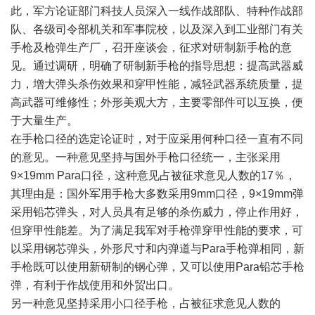
此，军方论证部门科技人员深入一线作战部队、特种作战部
队、各级司令部机关和军事院校，以及深入到工业部门有关
手枪及枪弹生产厂，召开座谈会，征求对研制新手枪的意
见。通过调研，明确了研制新手枪的指导思想：提高武器威
力，增大弹头杀伤效果和穿甲性能，减轻武器系统质量，提
高武器可维修性；外形美观大方，主要零部件可以互换，便
于大量生产。
在手枪口径的选定论证时，对于应采用何种口径一直有不同
的意见。一种意见坚持与国外手枪口径统一，主张采用
9×19mm Para口径，这种意见占被征求意见人数的17％，
其理由是：国外军用手枪大多数采用9mm口径，9×19mm弹
采用铅芯弹头，对人员具有足够的杀伤威力，停止作用好，
但穿甲性能差。为了满足我军对手枪弹穿甲性能的要求，可
以采用钢芯弹头，外形尺寸和内弹道与Para手枪弹相同，新
手枪既可以使用新研制的钢心弹，又可以使用Para铅芯手枪
弹，有利于作战使用和外贸出口。
另一种意见坚持采用小口径手枪，占被征求意见人数的