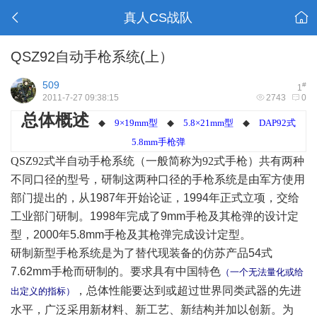
真人CS战队
QSZ92自动手枪系统(上）
509
#
1
2011-7-27 09:38:15
2743
0
总体概述
◆
9×19mm型
◆
5.8×21mm型
◆
DAP92式
5.8mm
手枪弹
QSZ92
式半自动手枪系统（一般简称为
92
式手枪）共有两种
不同口径的型号，研制这两种口径的手枪系统是由军方使用
部门提出的，从1987年开始论证，1994年正式立项，交给
工业部门研制。1998年完成了9mm手枪及其枪弹的设计定
型，2000年5.8mm手枪及其枪弹完成设计定型。
研制新型手枪系统是为了替代现装备的仿苏产品54式
7.62mm手枪而研制的。要求具有中国特色
（一个无法量化或给
，总体性能要达到或超过世界同类武器的先进
出定义的指标
）
水平，广泛采用新材料、新工艺、新结构并加以创新。为