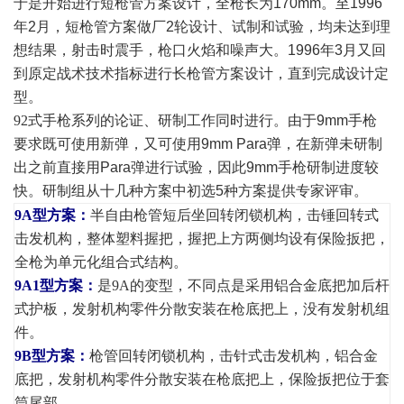
于是开始进行短枪管方案设计，全枪长为170mm。至1996
年2月，短枪管方案做厂2轮设计、试制和试验，均未达到理
想结果，射击时震手，枪口火焰和噪声大。1996年3月又回
到原定战术技术指标进行长枪管方案设计，直到完成设计定
型。
92
式手枪系列的论证、研制工作同时进行。由于9mm手枪
要求既可使用新弹，又可使用9mm Para弹，在新弹未研制
出之前直接用Para弹进行试验，因此9mm手枪研制进度较
快。研制组从十几种方案中初选5种方案提供专家评审。
9A
型方案：
半自由枪管短后坐回转闭锁机构，击锤回转式
击发机构，整体塑料握把，握把上方两侧均设有保险扳把，
全枪为单元化组合式结构。
9A1
型方案：
是
9A
的变型，不同点是采用铝合金底把加后杆
式护板，发射机构零件分散安装在枪底把上，没有发射机组
件。
9B
型方案：
枪管回转闭锁机构，击针式击发机构，铝合金
底把，发射机构零件分散安装在枪底把上，保险扳把位于套
筒尾部。