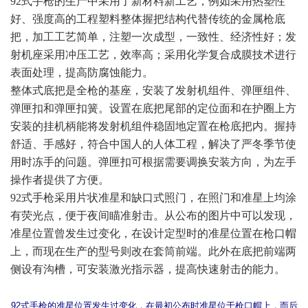
92
式手枪的生产中采用了新材料新工艺，例如采用热塑性
好、强度高的工程塑料整体握把结构代替传统的金属枪底
把，加工工艺简单，注塑一次成型，一致性、经济性好；发
射机座采用冲压工艺，效率高；采用化学复合成膜技术进行
表面处理，提高防腐蚀能力。
整体式底把是全枪的基座，安装了发射机组件、弹匣组件、
弹匣扣和弹匣扣簧。设置在底把尾部的定位面和在护圈上方
安装的挂机柄能将发射机组件稳固地定置在枪底把内。握持
舒适、手感好，符合中国人的人体工程，解决了严冬季节使
用时冻手的问题。弹匣扣可根据需要调换安装方向，为左手
操作者提供了方便。
92
式手枪采用片状准星和缺口式照门，在照门和准星上均涂
有荧光点，便于夜间瞄准射击。从公布的图片中可以发现，
准星位置曾发生过变化，在设计定型时的准星位置在枪口帽
上，而现在生产的型号则改在套筒前端。此外在底把前端两
侧设有沟槽，可安装激光指示器，提高快速射击的能力。
92式手枪的准星位置发生过变化，在最初公布时准星位于枪口帽上，而后