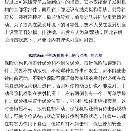
程度上可减缓套筒后坐到位时的撞击。它不仅结合了发射机
构的全部零部件，而且在上部还设有抛壳挺和导轨。前导轨
较长，装有连接座，后导轨较短，前后导轨共同导引套筒运
动。为了提高在恶劣环境下的可靠性，技术人员在发射机座
上设置了容沙槽、排沙槽。击发方式为单/双动，因此在解
脱待击状态下，只要膛内有弹也可立即射击。
92式9
mm
手枪发射机座上的容沙槽、排沙槽
保险机构包括击针保险和不到位保险。击针保险轴锁定击
针，只要不扣动扳机，不论哪种意外事件发生，都不能使击
针向前运动。不到位保险可保证每发枪弹的发射都必须在套
筒复进到位闭锁后进行，否则即使扣动扳机也不能发射。手
动保险机柄装在发射机座上，左右两侧各有一个，可单手操
作。保险机柄置于保险位置时，可同时锁住击锤和套筒，这
时击锤压不动，扳机也扣不动。保险机柄还兼有待击解脱功
能，可使全枪从待击状态直接转换到保险状态，转换中击锤
在其簧力作用下复位，但绝对打不到击针，保证使用安全。