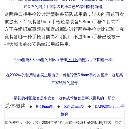
来公布的图片中可以发现准星已经移到套筒前端。
这两种口径手枪设计定型装备部队试用后，过去的问题再次
被提出：军队装备9mm手枪还是装备5.8mm手枪？目前军
方正在组织军事院校和野战部队进行两种手枪对比试验，究
竟装备哪一种手枪目前尚不明朗，不过9mm手枪已经被一
些大城市的公安系统试用或采用。
9mm型与5.8mm型的对比（感谢
上甘岭
的照片，下图也一样）
在2002年的警用装备展上展出了一种袖珍型5.8mm
手枪的图片，这是某
厂家试制的型号
最初的标配枪套是牛皮套，这种战术枪套是06式携具的一部分
总体概述
◆
9×19mm型
◆
5.8×21mm型
◆
DAP92式5.8mm
手
枪弹
参考资料：《轻兵器》2004年第4期[92式手枪系列研制历程]刘铭、沙金